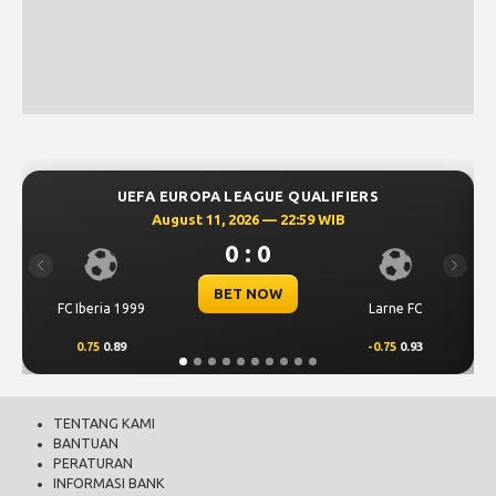
PA LEAGUE QUALIFIERS
UEFA CHAMPIONS L
11, 2026 — 22:59 WIB
August 11, 20
0 : 0
0 
Previous
Next
BET NOW
BET
Larne FC
Bodo Glimt
-0.75
0.93
0.75
0.77
TENTANG KAMI
BANTUAN
PERATURAN
INFORMASI BANK