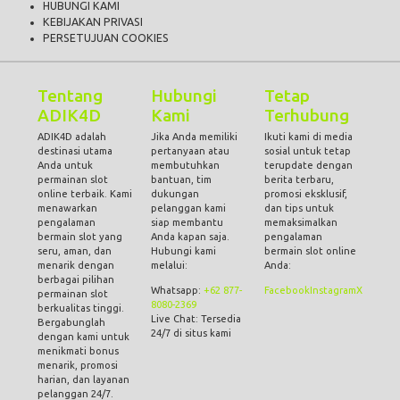
HUBUNGI KAMI
KEBIJAKAN PRIVASI
PERSETUJUAN COOKIES
Tentang
Hubungi
Tetap
ADIK4D
Kami
Terhubung
ADIK4D adalah
Jika Anda memiliki
Ikuti kami di media
destinasi utama
pertanyaan atau
sosial untuk tetap
Anda untuk
membutuhkan
terupdate dengan
permainan slot
bantuan, tim
berita terbaru,
online terbaik. Kami
dukungan
promosi eksklusif,
menawarkan
pelanggan kami
dan tips untuk
pengalaman
siap membantu
memaksimalkan
bermain slot yang
Anda kapan saja.
pengalaman
seru, aman, dan
Hubungi kami
bermain slot online
menarik dengan
melalui:
Anda:
berbagai pilihan
Whatsapp:
+62 877-
Facebook
Instagram
X
permainan slot
8080-2369
berkualitas tinggi.
Live Chat: Tersedia
Bergabunglah
24/7 di situs kami
dengan kami untuk
menikmati bonus
menarik, promosi
harian, dan layanan
pelanggan 24/7.