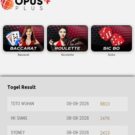
Baccarat
Roulette
Sicbo
Togel Result
TOTO WUHAN
09-08-2026
9813
HK SIANG
08-08-2026
2476
SYDNEY
08-08-2026
2413