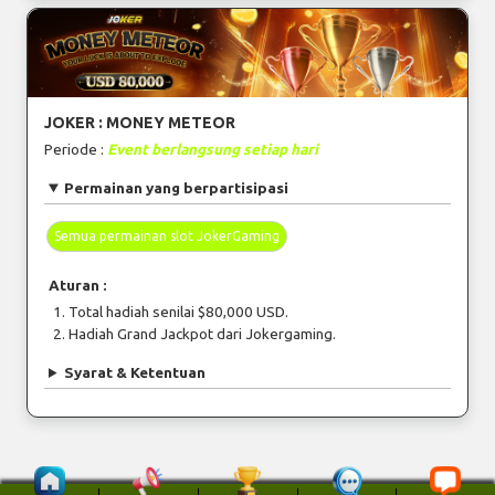
JOKER : MONEY METEOR
Periode :
Event berlangsung setiap hari
Permainan yang berpartisipasi
Semua permainan slot JokerGaming
Aturan :
Total hadiah senilai $80,000 USD.
Hadiah Grand Jackpot dari Jokergaming.
Syarat & Ketentuan