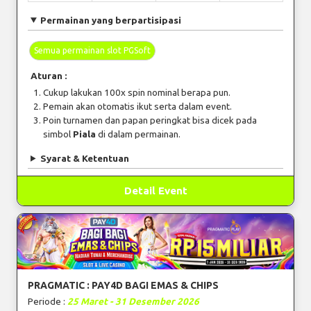
Permainan yang berpartisipasi
Semua permainan slot PGSoft
Aturan :
Cukup lakukan 100x spin nominal berapa pun.
Pemain akan otomatis ikut serta dalam event.
Poin turnamen dan papan peringkat bisa dicek pada
simbol
Piala
di dalam permainan.
Syarat & Ketentuan
Detail Event
PRAGMATIC : PAY4D BAGI EMAS & CHIPS
Periode :
25 Maret - 31 Desember 2026