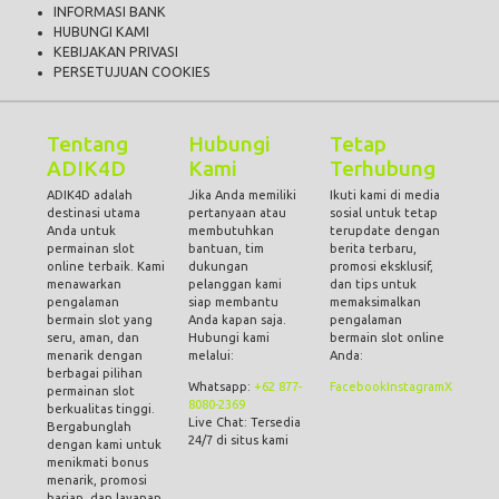
INFORMASI BANK
HUBUNGI KAMI
KEBIJAKAN PRIVASI
PERSETUJUAN COOKIES
Tentang
Hubungi
Tetap
ADIK4D
Kami
Terhubung
ADIK4D adalah
Jika Anda memiliki
Ikuti kami di media
destinasi utama
pertanyaan atau
sosial untuk tetap
Anda untuk
membutuhkan
terupdate dengan
permainan slot
bantuan, tim
berita terbaru,
online terbaik. Kami
dukungan
promosi eksklusif,
menawarkan
pelanggan kami
dan tips untuk
pengalaman
siap membantu
memaksimalkan
bermain slot yang
Anda kapan saja.
pengalaman
seru, aman, dan
Hubungi kami
bermain slot online
menarik dengan
melalui:
Anda:
berbagai pilihan
Whatsapp:
+62 877-
Facebook
Instagram
X
permainan slot
8080-2369
berkualitas tinggi.
Live Chat: Tersedia
Bergabunglah
24/7 di situs kami
dengan kami untuk
menikmati bonus
menarik, promosi
harian, dan layanan