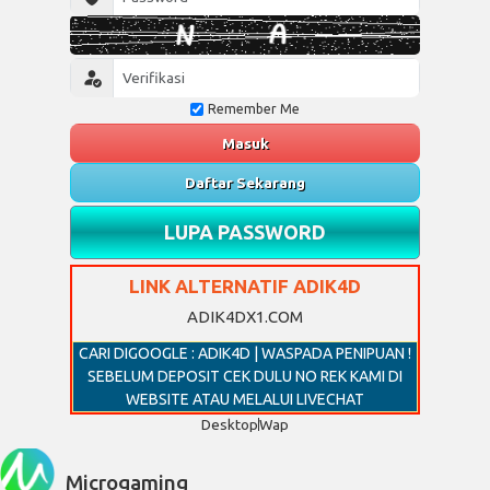
Remember Me
Masuk
Daftar Sekarang
LUPA PASSWORD
LINK ALTERNATIF ADIK4D
ADIK4DX1.COM
CARI DIGOOGLE : ADIK4D | WASPADA PENIPUAN !
SEBELUM DEPOSIT CEK DULU NO REK KAMI DI
WEBSITE ATAU MELALUI LIVECHAT
Desktop
Wap
Microgaming