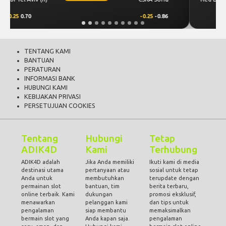
1
0.81
-1
0.91
TENTANG KAMI
BANTUAN
PERATURAN
INFORMASI BANK
HUBUNGI KAMI
KEBIJAKAN PRIVASI
PERSETUJUAN COOKIES
Tentang
Hubungi
Tetap
ADIK4D
Kami
Terhubung
ADIK4D adalah
Jika Anda memiliki
Ikuti kami di media
destinasi utama
pertanyaan atau
sosial untuk tetap
Anda untuk
membutuhkan
terupdate dengan
permainan slot
bantuan, tim
berita terbaru,
online terbaik. Kami
dukungan
promosi eksklusif,
menawarkan
pelanggan kami
dan tips untuk
pengalaman
siap membantu
memaksimalkan
bermain slot yang
Anda kapan saja.
pengalaman