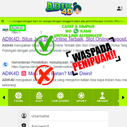
 Sehubungan dengan hari ini sampai dengan tanggal 6 akan ada pemeliharaan sistem ( Maintance ) u
TOGEL
SLOT
LIVE CASINO
SPORT
ARCADE
SABU