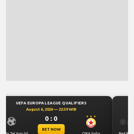
UEFA EUROPA LEAGUE QUALIFIERS
August 7, 2026 — 00:00 WIB
0 : 0
Previous
Next
BET NOW
Red Bull Salzburg
Pafos FC