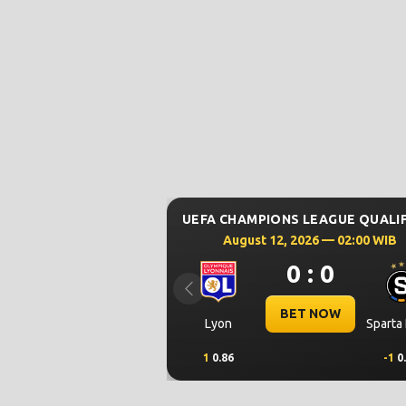
UEFA CHAMPIONS LEAGUE QUALIFIERS
UEFA CHAMPION
August 12, 2026 — 01:15 WIB
August 11,
0 : 0
Previous
BET NOW
B
Slovan
Mjallby
Bodo Glimt
Bratislava
0.5
0.83
-0.5
0.99
0.75
0.82