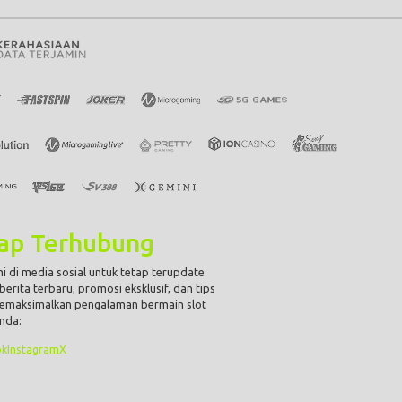
RIVASI
|
PERSETUJUAN COOKIES
ap Terhubung
mi di media sosial untuk tetap terupdate
erita terbaru, promosi eksklusif, dan tips
emaksimalkan pengalaman bermain slot
nda:
ok
Instagram
X