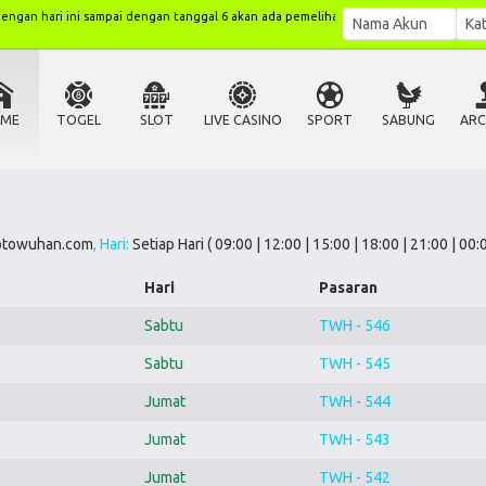
 hari ini sampai dengan tanggal 6 akan ada pemeliharaan sistem ( Maintance ) un
ME
TOGEL
SLOT
LIVE CASINO
SPORT
SABUNG
ARC
towuhan.com
, Hari:
Setiap Hari ( 09:00 | 12:00 | 15:00 | 18:00 | 21:00 | 00:
Hari
Pasaran
Sabtu
TWH - 546
Sabtu
TWH - 545
Jumat
TWH - 544
Jumat
TWH - 543
Jumat
TWH - 542