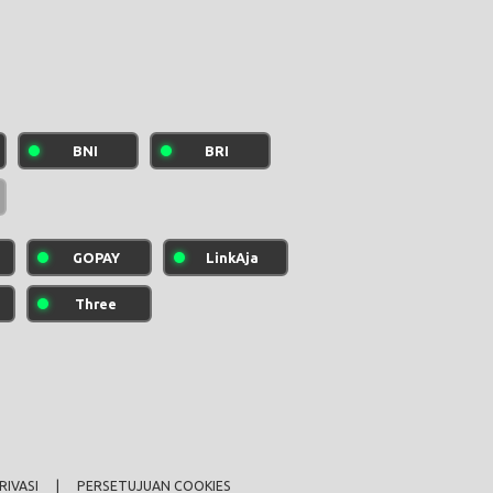
BNI
BRI
GOPAY
LinkAja
Three