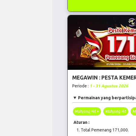
MEGAWIN : PESTA KEM
Periode :
1 - 31 Agustus 2026
Permainan yang berpartisip
Mahjong Hit +
Mahjong Hit
M
Aturan :
Total Pemenang 171,000.