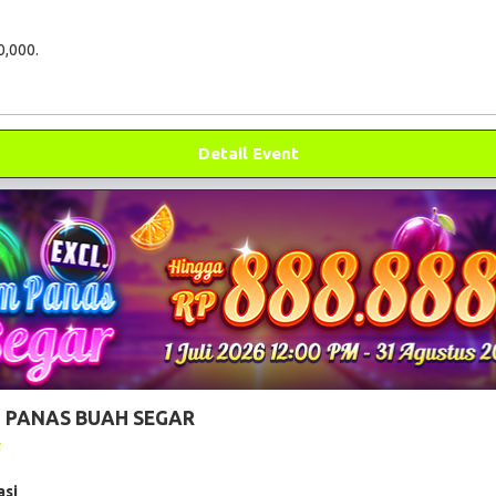
0,000.
Detail Event
M PANAS BUAH SEGAR
asi