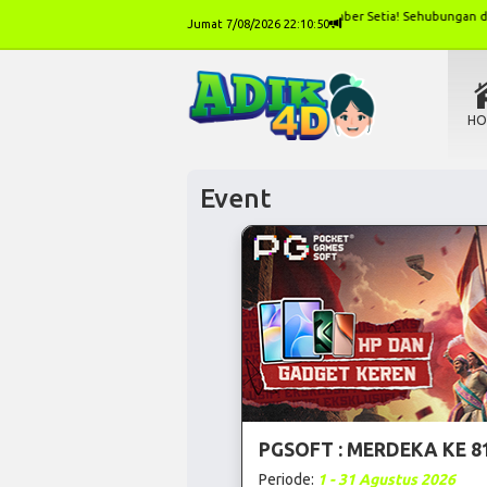
Salam JP, Member Setia! Sehubungan dengan hari ini s
Jumat 7/08/2026 22:10:52
HO
Event
PGSOFT : MERDEKA KE 81
Periode:
1 - 31 Agustus 2026