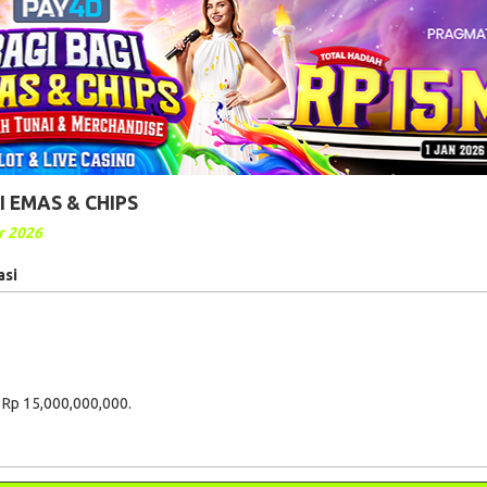
I EMAS & CHIPS
r 2026
asi
i Rp 15,000,000,000.