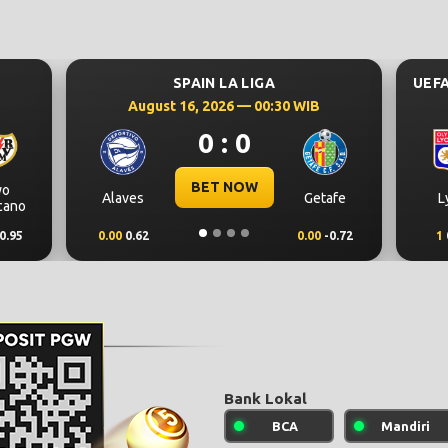
EAGUE QUALIFIERS
UEFA CHAMPIONS LEAGUE QUALIFIE
6 — 01:30 WIB
August 12, 2026 — 01:15 WIB
 0
0 : 0
NOW
BET NOW
Slovan
Fenerbahce
Mjallby
Bratislava
0.5
0.87
0.5
0.83
-0.5
0.9
Bank Lokal
BCA
Mandiri