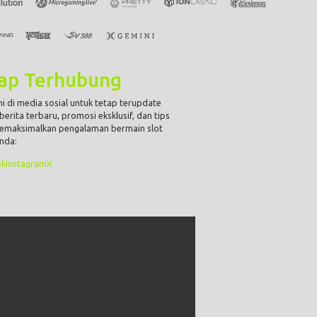
ap Terhubung
mi di media sosial untuk tetap terupdate
erita terbaru, promosi eksklusif, dan tips
emaksimalkan pengalaman bermain slot
nda:
ok
Instagram
X