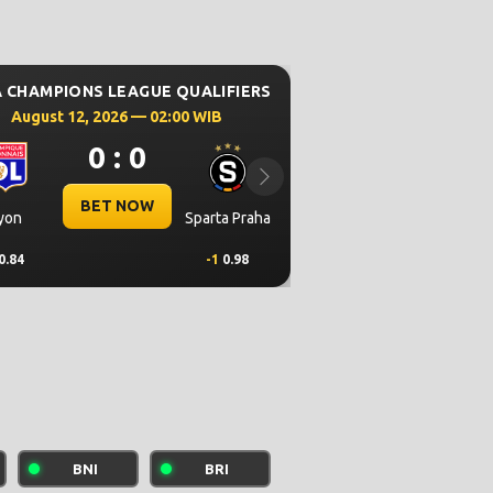
RS
UEFA CHAMPIONS LEAGUE QUALIFIERS
August 11, 2026 — 22:59 WIB
0 : 0
Next
BET NOW
Union Saint-
Bodo Glimt
Gilloise
9
0.75
0.77
-0.75
-0.95
BNI
BRI