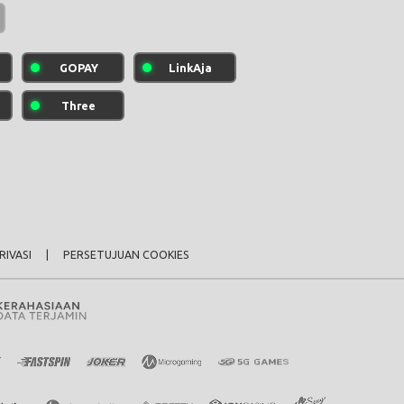
GOPAY
LinkAja
Three
RIVASI
|
PERSETUJUAN COOKIES