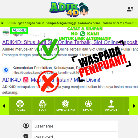
 Sehubungan dengan hari ini sampai dengan tanggal 6 akan ada pemeliharaan sistem ( Maintance ) u
TOGEL
SLOT
LIVE CASINO
SPORT
ARCADE
SABU