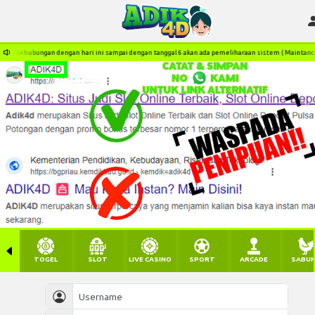
! Sehubungan dengan hari ini sampai dengan tanggal 6 akan ada pemeliharaan sistem ( Maintance )
TOGEL
SLOT
LIVE CASINO
SPORT
ARCADE
SABU