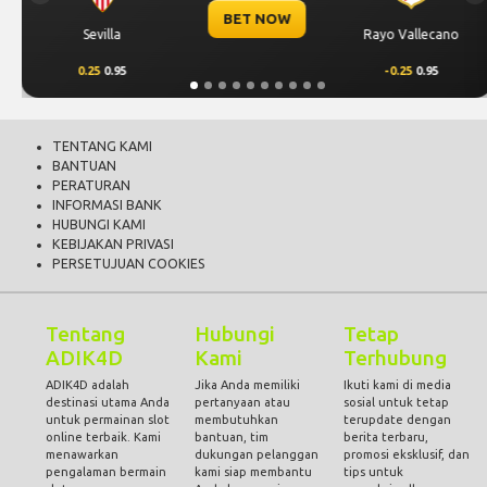
ET NOW
BE
Rayo Vallecano
Alaves
-0.25
0.95
0.00
0.62
TENTANG KAMI
BANTUAN
PERATURAN
INFORMASI BANK
HUBUNGI KAMI
KEBIJAKAN PRIVASI
PERSETUJUAN COOKIES
Tentang
Hubungi
Tetap
ADIK4D
Kami
Terhubung
ADIK4D adalah
Jika Anda memiliki
Ikuti kami di media
destinasi utama Anda
pertanyaan atau
sosial untuk tetap
untuk permainan slot
membutuhkan
terupdate dengan
online terbaik. Kami
bantuan, tim
berita terbaru,
menawarkan
dukungan pelanggan
promosi eksklusif, dan
pengalaman bermain
kami siap membantu
tips untuk