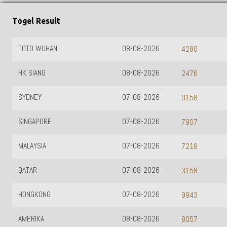
Togel Result
TOTO WUHAN
08-08-2026
4280
HK SIANG
08-08-2026
2476
SYDNEY
07-08-2026
0158
SINGAPORE
07-08-2026
7907
MALAYSIA
07-08-2026
7218
QATAR
07-08-2026
3158
HONGKONG
07-08-2026
9943
AMERIKA
08-08-2026
8057