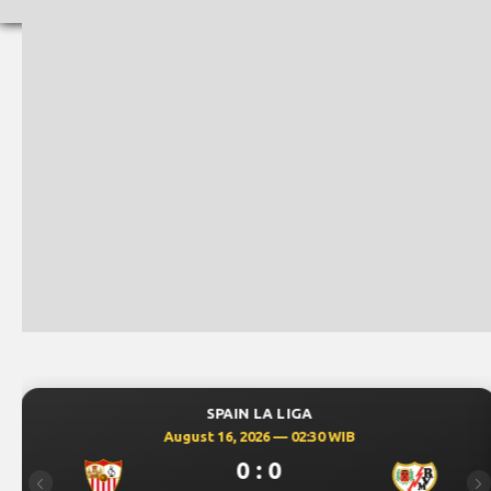
IN LA LIGA
SPAIN
 2026 — 02:30 WIB
August 16, 2
0 : 0
0
Previous
Ne