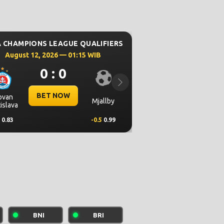
E-FOOTBALL F24 ELITE CLUB FRIENDLY
August 7, 2026 — 21:30 WIB
3 : 3
Next
BET NOW
e-Tottenham
e-Real Madrid
Hotspur
0.00
-0.97
0.00
0.73
BNI
BRI