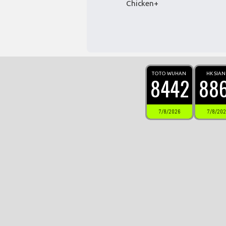
Chicken+
TOTO WUHAN
HK SIA
8442
88
7/8/2026
7/8/20