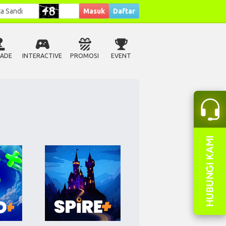
tuk sementara waktu layanan Withdraw, dan Customer Service akan NON-AKTIF semen
Masuk
Daftar
ADE
INTERACTIVE
PROMOSI
EVENT