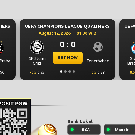
UE QUALIFIERS
E-FOOTBALL F24 ELITE CLUB FRIENDLY
 22:59 WIB
August 7, 2026 — 21:45 WIB
0 : 0
W
BET NOW
Union Saint-
e-Lille
e-RB Leipzig
Gilloise
-0.75
1.00
-0.25
-0.87
0.25
0.63
Bank Lokal
BCA
Mandiri