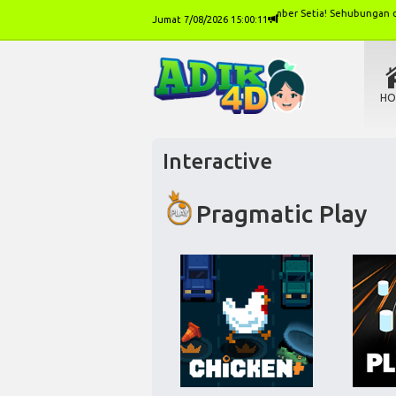
Salam JP, Member Setia! Sehubungan dengan
Jumat 7/08/2026 15:00:11
HO
Interactive
Pragmatic Play