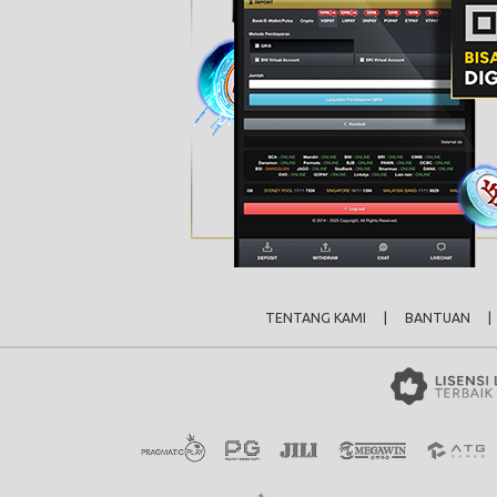
TENTANG KAMI
|
BANTUAN
|