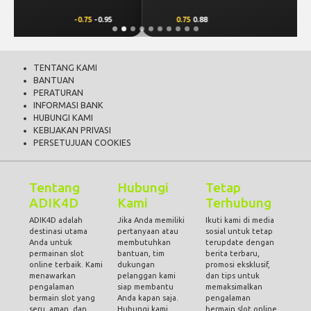
0.75
0.88
-0.75
0.94
TENTANG KAMI
BANTUAN
PERATURAN
INFORMASI BANK
HUBUNGI KAMI
KEBIJAKAN PRIVASI
PERSETUJUAN COOKIES
Tentang
Hubungi
Tetap
ADIK4D
Kami
Terhubung
ADIK4D adalah
Jika Anda memiliki
Ikuti kami di media
destinasi utama
pertanyaan atau
sosial untuk tetap
Anda untuk
membutuhkan
terupdate dengan
permainan slot
bantuan, tim
berita terbaru,
online terbaik. Kami
dukungan
promosi eksklusif,
menawarkan
pelanggan kami
dan tips untuk
pengalaman
siap membantu
memaksimalkan
bermain slot yang
Anda kapan saja.
pengalaman
seru, aman, dan
Hubungi kami
bermain slot online