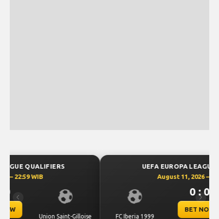
UEFA EUROPA LEAGUE QUALIFIERS
August 11, 2026 — 22:59 WIB
0 : 0
Previous
Next
BET NOW
FC Iberia 1999
Larne FC