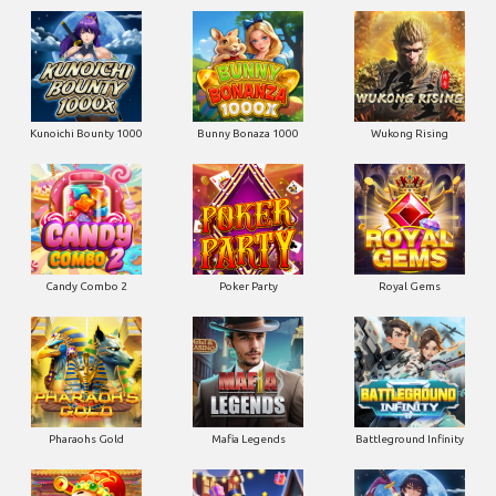
Kunoichi Bounty 1000
Bunny Bonaza 1000
Wukong Rising
Candy Combo 2
Poker Party
Royal Gems
Pharaohs Gold
Mafia Legends
Battleground Infinity