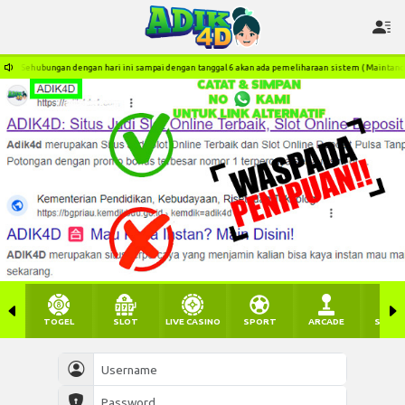
Sehubungan dengan hari ini sampai dengan tanggal 6 akan ada pemeliharaan sistem ( Maintance ) un
TOGEL
SLOT
LIVE CASINO
SPORT
ARCADE
SABU