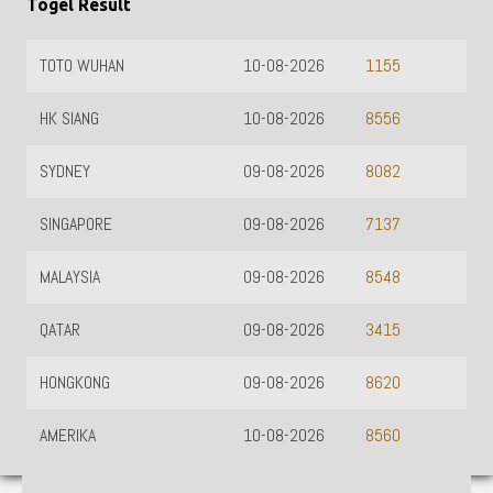
Togel Result
TOTO WUHAN
10-08-2026
1155
HK SIANG
10-08-2026
8556
SYDNEY
09-08-2026
8082
SINGAPORE
09-08-2026
7137
MALAYSIA
09-08-2026
8548
QATAR
09-08-2026
3415
HONGKONG
09-08-2026
8620
AMERIKA
10-08-2026
8560