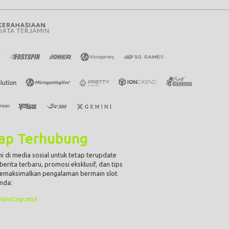
er 2
Jogo do Bicho
ap Terhubung
mi di media sosial untuk tetap terupdate
erita terbaru, promosi eksklusif, dan tips
emaksimalkan pengalaman bermain slot
nda:
ok
Instagram
X
sure
Dragon Treasure