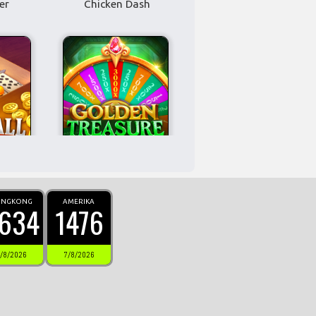
er
Chicken Dash
l
Golden Treasure
ONGKONG
AMERIKA
634
1476
/8/2026
7/8/2026
ck
Color Game Extreme