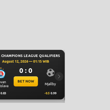
al
Super E-Sabong
OTBALL F24 ELITE CLUB FRIENDLY
August 7, 2026 — 10:00 WIB
1 : 1
Next
BET NOW
e-
helsea
Manchester
United
0
-0.95
0.00
0.71
us
Mines Gold