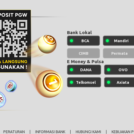
Bank Lokal
BCA
Mandiri
CIMB
Permata
Keno
Wheel
Limbo
E Money & Pulsa
DANA
OVO
Telkomsel
Axiata
Mines
Go Rush
Color Predic
PERATURAN
|
INFORMASI BANK
|
HUBUNGI KAMI
|
KEBIJAKAN P