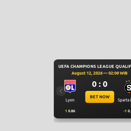
Crash Cricket
Cras
UEFA CHAMPIONS LEAGUE QUALIF
August 11, 2026 — 22:59 WIB
0 : 0
Previous
BET NOW
Union 
Bodo Glimt
Gill
0.75
0.82
-0.75
Keno Extra Bet
Keno