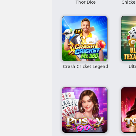
Thor Dice
Chicke
Crash Cricket Legend
Ult