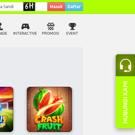
 sementara waktu layanan Withdraw, dan Customer Service akan NON-AKTIF sementar
Masuk
Daftar
ADE
INTERACTIVE
PROMOSI
EVENT