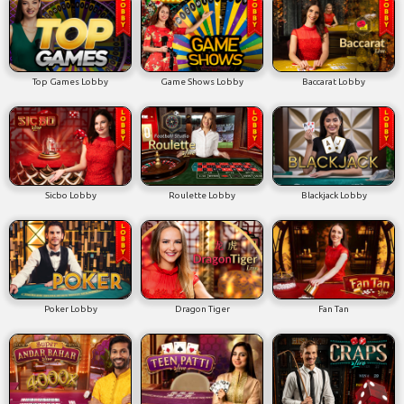
Top Games Lobby
Game Shows Lobby
Baccarat Lobby
Sicbo Lobby
Roulette Lobby
Blackjack Lobby
Poker Lobby
Dragon Tiger
Fan Tan