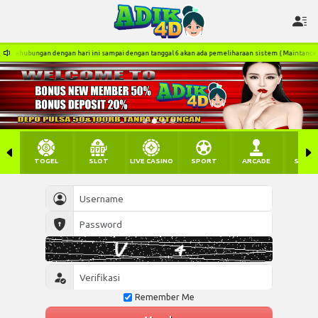
 hari ini sampai dengan tanggal 6 akan ada pemeliharaan sistem ( Maintance ) untuk sementara wak
TOGEL
SLOT
LIVE CASINO
SPORT
ARCADE
SABU
Remember Me