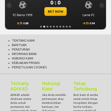
0 : 0
Previous
Next
BET NOW
FC Iberia 1999
Larne FC
0.75
0.88
-0.75
0.94
TENTANG KAMI
BANTUAN
PERATURAN
INFORMASI BANK
HUBUNGI KAMI
KEBIJAKAN PRIVASI
PERSETUJUAN COOKIES
Tentang
Hubungi
Tetap
ADIK4D
Kami
Terhubung
ADIK4D adalah
Jika Anda memiliki
Ikuti kami di media
destinasi utama
pertanyaan atau
sosial untuk tetap
Anda untuk
membutuhkan
terupdate dengan
permainan slot
bantuan, tim
berita terbaru,
online terbaik. Kami
dukungan
promosi eksklusif,