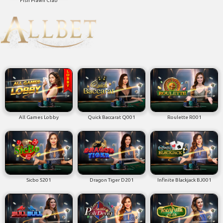
Fish Prawn Crab
All Games Lobby
Quick Baccarat Q001
Roulette R001
Sicbo S201
Dragon Tiger D201
Infinite Blackjack BJ001