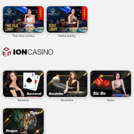
Thai HiLo Lobby
Sedie Lobby
Baccarat
Roulette
Sicbo