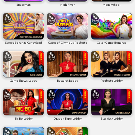
Spaceman
High Flyer
Mega Wheel
Sweet Bonanza Candyland
Gates of Olympus Roulette
Color Game Bonanza
Game Shows Lobby
Baccarat Lobby
Roulette Lobby
Sic Bo Lobby
Dragon Tiger Lobby
Blackjack Lobby