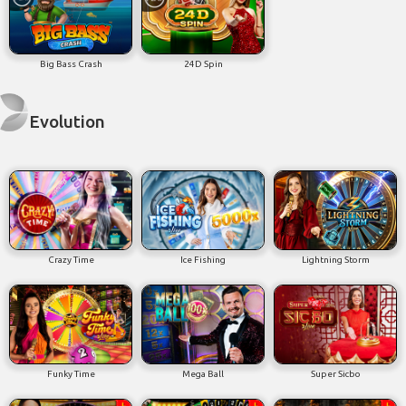
Big Bass Crash
24D Spin
Evolution
Crazy Time
Ice Fishing
Lightning Storm
Funky Time
Mega Ball
Super Sicbo