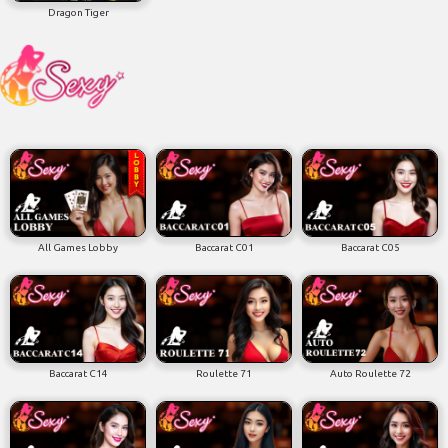
Dragon Tiger
All Games Lobby
Baccarat C01
Baccarat C05
Baccarat C14
Roulette 71
Auto Roulette 72