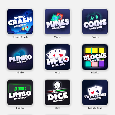
Speed Crash
Mines
Coins
Plinko
Hi-Lo
Blocks
Limbo
Dice
Twenty-One