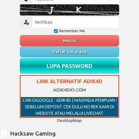
Remember Me
Masuk
Daftar Sekarang
LUPA PASSWORD
LINK ALTERNATIF ADIK4D
ADIK4DX1.COM
CARI DIGOOGLE : ADIK4D | WASPADA PENIPUAN !
SEBELUM DEPOSIT CEK DULU NO REK KAMI DI
WEBSITE ATAU MELALUI LIVECHAT
Desktop
Wap
Hacksaw Gaming