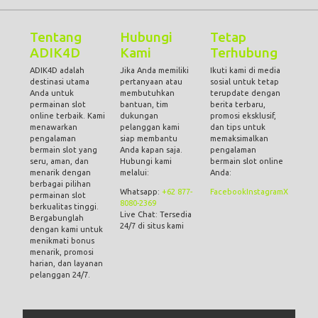
Tentang
Hubungi
Tetap
ADIK4D
Kami
Terhubung
ADIK4D adalah
Jika Anda memiliki
Ikuti kami di media
destinasi utama
pertanyaan atau
sosial untuk tetap
Anda untuk
membutuhkan
terupdate dengan
permainan slot
bantuan, tim
berita terbaru,
online terbaik. Kami
dukungan
promosi eksklusif,
menawarkan
pelanggan kami
dan tips untuk
pengalaman
siap membantu
memaksimalkan
bermain slot yang
Anda kapan saja.
pengalaman
seru, aman, dan
Hubungi kami
bermain slot online
menarik dengan
melalui:
Anda:
berbagai pilihan
Whatsapp:
+62 877-
Facebook
Instagram
X
permainan slot
8080-2369
berkualitas tinggi.
Live Chat: Tersedia
Bergabunglah
24/7 di situs kami
dengan kami untuk
menikmati bonus
menarik, promosi
harian, dan layanan
pelanggan 24/7.