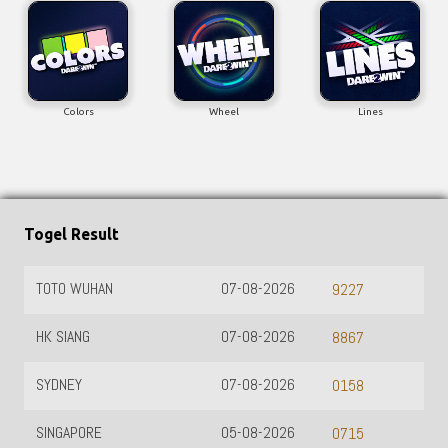
Colors
Wheel
Lines
Togel Result
TOTO WUHAN
07-08-2026
9227
HK SIANG
07-08-2026
8867
SYDNEY
07-08-2026
0158
SINGAPORE
05-08-2026
0715